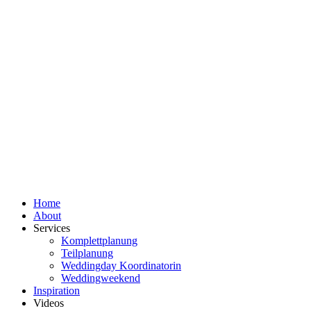
Home
About
Services
Komplettplanung
Teilplanung
Weddingday Koordinatorin
Weddingweekend
Inspiration
Videos