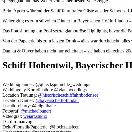
spiegelglatt und das Wetter von seiner besten Seite zeigte.
Beim Apero während der Schifffahrt trafen Gäste aus der Schweiz, Lie
Weiter ging es zum stilvollen Dinner im Bayerischen Hof in Lindau – 
Das Fotoshooting am Pool setzte glamouröse Highlights, bevor die Par
Von der Papeterie bis zum letzten Drink – alles war durchdacht, alles 
Danika & Oliver haben nicht nur geheiratet – sie haben ein echtes 2
Schiff Hohentwil, Bayerischer H
Weddingplanner: @gluecksgefuehle_weddings
Weddingday Koordination: @vianaweddings
Location Trauung:
@historischeschifffahrtbodensee
Location Dinner:
@bayerischerhoflindau
Location Party: @eilguthalle
Fotograf:
@michaelbanert
Videograf:
weiart.studio
DJ: djromanvogt
Deko/Floristik/Papeterie: @hochzeitsfeen